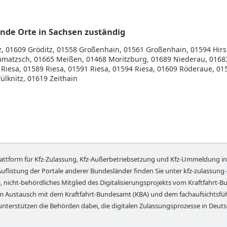
gende Orte in Sachsen zuständig
, 01609 Gröditz, 01558 Großenhain, 01561 Großenhain, 01594 Hirs
matzsch, 01665 Meißen, 01468 Moritzburg, 01689 Niederau, 0168
Riesa, 01589 Riesa, 01591 Riesa, 01594 Riesa, 01609 Röderaue, 015
lknitz, 01619 Zeithain
lattform für Kfz-Zulassung, Kfz-Außerbetriebsetzung und Kfz-Ummeldung i
Auflistung der Portale anderer Bundesländer finden Sie unter
kfz-zulassung
, nicht-behördliches Mitglied des Digitalisierungsprojekts vom Kraftfahrt-Bu
em Austausch mit dem Kraftfahrt-Bundesamt (KBA) und dem fachaufsichts
unterstützen die Behörden dabei, die digitalen Zulassungsprozesse in Deut