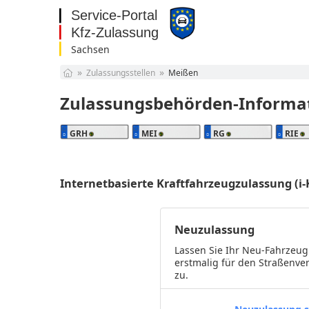
Sachsen
Baden-Württemberg
Zulassungsstellen
Meißen
Bayern
Berlin
Zulassungsbehörden-Informa
Brandenburg
Bremen
GRH
MEI
RG
RIE
Hamburg
Hessen
Mecklenburg-
Internetbasierte Kraftfahrzeugzulassung (i-K
Vorpommern
Niedersachsen
Nordrhein-Westfalen
Rheinland-Pfalz
Neuzulassung
Saarland
Sachsen
Lassen Sie Ihr Neu-Fahrzeug
Sachsen-Anhalt
erstmalig für den Straßenve
zu.
Schleswig-Holstein
Thüringen