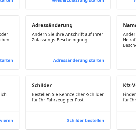
tarten
Wiederzulassung starten
Adressänderung
Name
oder
Ändern Sie Ihre Anschrift auf Ihrer
Ändern
iben.
Zulassungs-Bescheinigung.
Heirat
Besch
tarten
Adressänderung starten
Schilder
Kfz-
sich
Bestellen Sie Kennzeichen-Schilder
Finden
für Ihr Fahrzeug per Post.
für Ih
vieren
Schilder bestellen