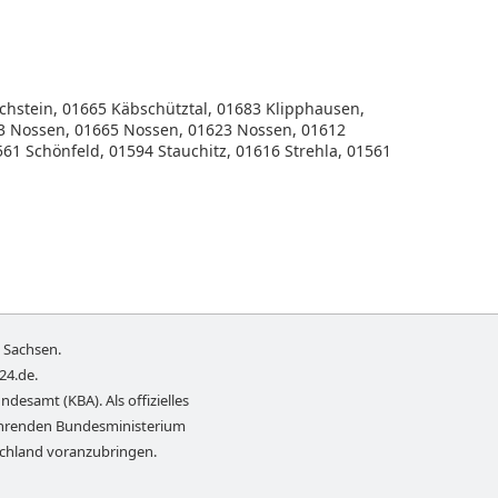
chstein, 01665 Käbschütztal, 01683 Klipphausen,
3 Nossen, 01665 Nossen, 01623 Nossen, 01612
61 Schönfeld, 01594 Stauchitz, 01616 Strehla, 01561
n
Sachsen
.
-24.de
.
ndesamt (KBA). Als offizielles
führenden Bundesministerium
schland voranzubringen.