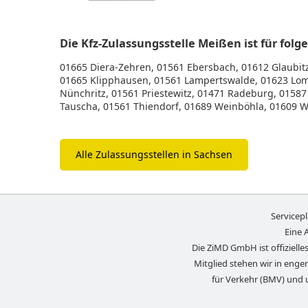
Die Kfz-Zulassungsstelle Meißen ist für fol
01665 Diera-Zehren, 01561 Ebersbach, 01612 Glaubitz
01665 Klipphausen, 01561 Lampertswalde, 01623 Lom
Nünchritz, 01561 Priestewitz, 01471 Radeburg, 01587 
Tauscha, 01561 Thiendorf, 01689 Weinböhla, 01609 Wü
Alle Zulassungsstellen in Sachsen
Servicep
Eine 
Die ZiMD GmbH ist offizielles
Mitglied stehen wir in eng
für Verkehr (BMV) und 